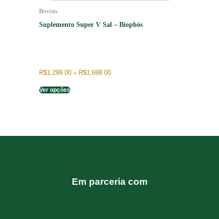
Bovino
Suplemento Super V Sal – Biophós
R$
1,299.00
–
R$
1,699.00
Ver opções
Em parceria com