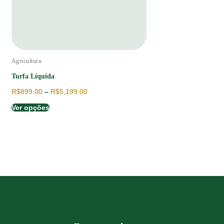
Agricultura
Ag
Turfa Líquida
M
R$
899.00
–
R$
5,199.00
R
Ver opções
V