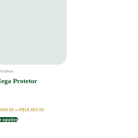
icultura
ega Protetor
$
949.00
–
R$
18,403.00
r opções