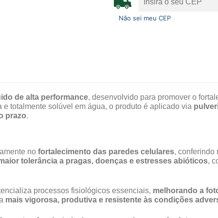
Não sei meu CEP
íquido de alta performance
, desenvolvido para promover o fortal
a e totalmente solúvel em água, o produto é aplicado via
pulver
to prazo
.
etamente no
fortalecimento das paredes celulares
, conferindo
maior tolerância a pragas, doenças e estresses abióticos
, 
tencializa processos fisiológicos essenciais,
melhorando a foto
ta
mais vigorosa, produtiva e resistente às condições adver