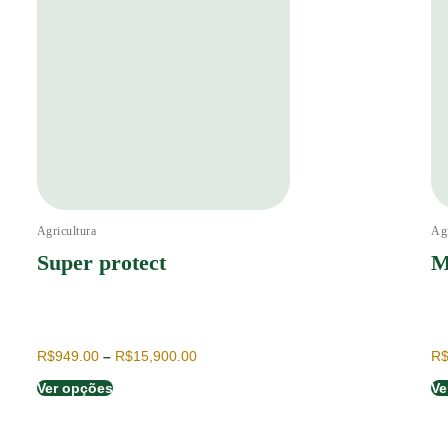
Agricultura
Agr
Super protect
M
R$
949.00
–
R$
15,900.00
R
Ver opções
Ve