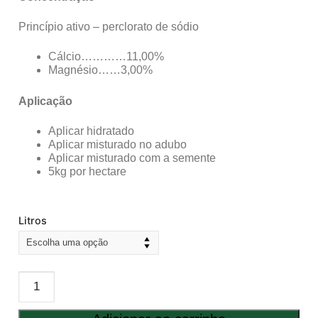
Princípio ativo – perclorato de sódio
Cálcio…………11,00%
Magnésio……3,00%
Aplicação
Aplicar hidratado
Aplicar misturado no adubo
Aplicar misturado com a semente
5kg por hectare
Litros